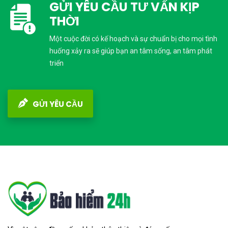
GỬI YÊU CẦU TƯ VẤN KỊP
THỜI
Một cuộc đời có kế hoạch và sự chuẩn bị cho mọi tình
huống xảy ra sẽ giúp bạn an tâm sống, an tâm phát
triển
GỬI YÊU CẦU